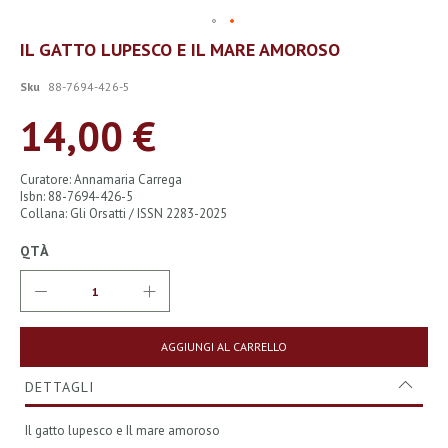
Vai
IL GATTO LUPESCO E IL MARE AMOROSO
all'inizio
della
Sku
88-7694-426-5
galleria
di
14,00 €
immagini
Curatore: Annamaria Carrega
Isbn: 88-7694-426-5
Collana: Gli Orsatti / ISSN 2283-2025
QTÀ
AGGIUNGI AL CARRELLO
DETTAGLI
Il gatto lupesco e Il mare amoroso