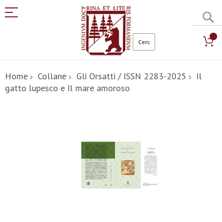
C
Salta
al
Home
Collane
Gli Orsatti / ISSN 2283-2025
Il
contenuto
gatto lupesco e Il mare amoroso
Vai
alla
fine
della
galleria
di
immagini