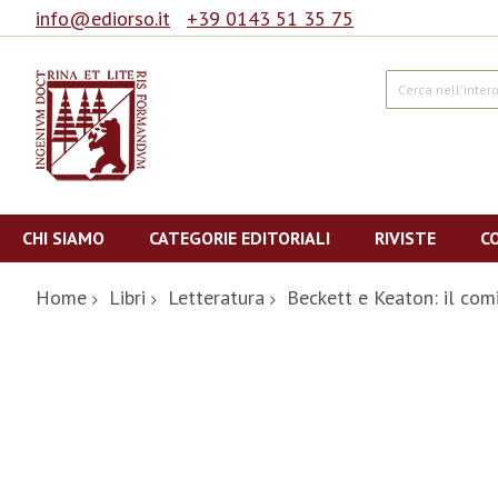
info@ediorso.it
+39 0143 51 35 75
Cerca
Salta
al
CHI SIAMO
CATEGORIE EDITORIALI
RIVISTE
C
contenuto
Home
Libri
Letteratura
Beckett e Keaton: il comi
Vai
alla
fine
della
galleria