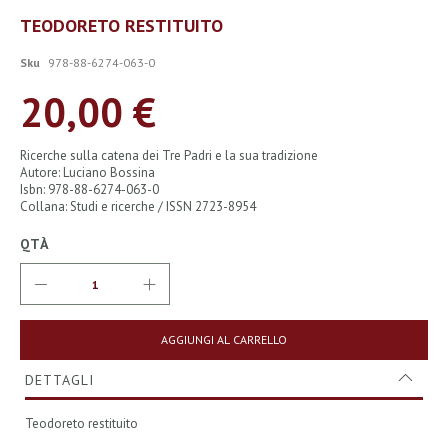
Vai
TEODORETO RESTITUITO
all'inizio
della
Sku
978-88-6274-063-0
galleria
di
20,00 €
immagini
Ricerche sulla catena dei Tre Padri e la sua tradizione
Autore: Luciano Bossina
Isbn: 978-88-6274-063-0
Collana: Studi e ricerche / ISSN 2723-8954
QTÀ
AGGIUNGI AL CARRELLO
DETTAGLI
Teodoreto restituito