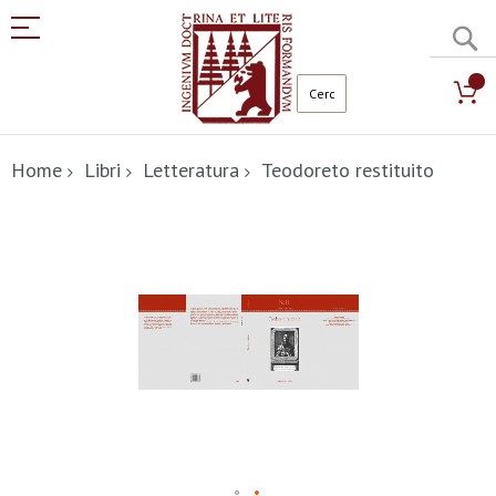
C
Salta
al
Home
Libri
Letteratura
Teodoreto restituito
contenuto
Vai
alla
fine
della
galleria
di
immagini