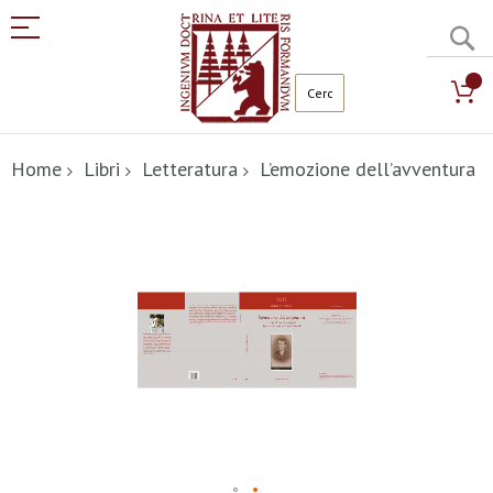
C
Salta
al
Home
Libri
Letteratura
L’emozione dell’avventura
contenuto
Vai
alla
fine
della
galleria
di
immagini