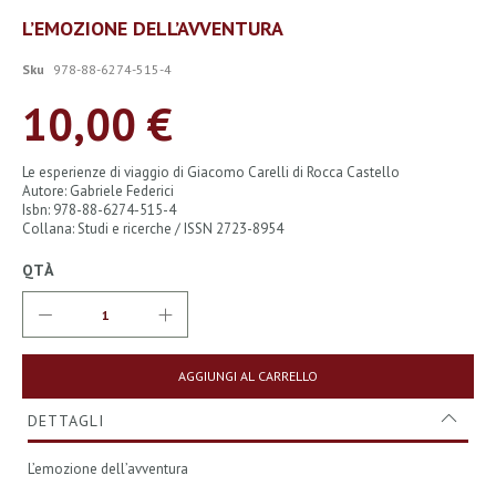
Vai
L’EMOZIONE DELL’AVVENTURA
all'inizio
della
Sku
978-88-6274-515-4
galleria
di
10,00 €
immagini
Le esperienze di viaggio di Giacomo Carelli di Rocca Castello
Autore: Gabriele Federici
Isbn: 978-88-6274-515-4
Collana: Studi e ricerche / ISSN 2723-8954
QTÀ
AGGIUNGI AL CARRELLO
DETTAGLI
L’emozione dell’avventura