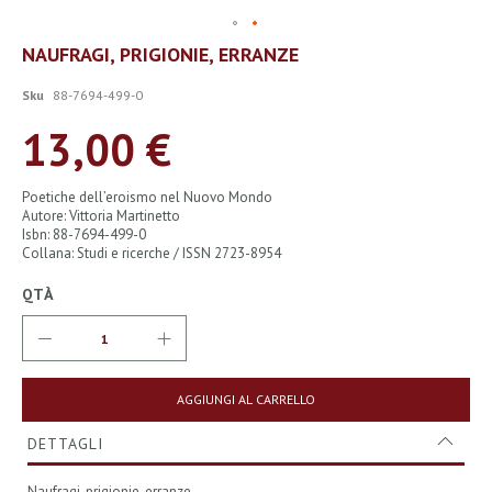
Vai
NAUFRAGI, PRIGIONIE, ERRANZE
all'inizio
della
Sku
88-7694-499-0
galleria
di
13,00 €
immagini
Poetiche dell’eroismo nel Nuovo Mondo
Autore: Vittoria Martinetto
Isbn: 88-7694-499-0
Collana: Studi e ricerche / ISSN 2723-8954
QTÀ
AGGIUNGI AL CARRELLO
DETTAGLI
Naufragi, prigionie, erranze