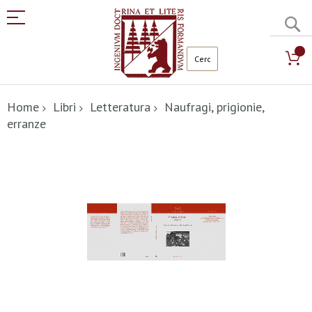
C
Salta
al
Home
Libri
Letteratura
Naufragi, prigionie,
contenuto
erranze
Vai
alla
fine
della
galleria
di
immagini