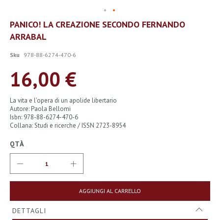
Vai
PANICO! LA CREAZIONE SECONDO FERNANDO
all'inizio
ARRABAL
della
galleria
di
Sku
978-88-6274-470-6
immagini
16,00 €
La vita e l’opera di un apolide libertario
Autore: Paola Bellomi
Isbn: 978-88-6274-470-6
Collana: Studi e ricerche / ISSN 2723-8954
QTÀ
AGGIUNGI AL CARRELLO
DETTAGLI