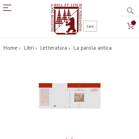
C
Salta
al
Home
Libri
Letteratura
La parola antica
contenuto
Vai
alla
fine
della
galleria
di
immagini