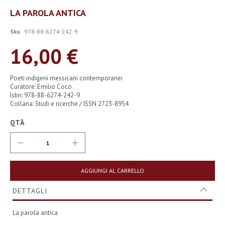
Vai
LA PAROLA ANTICA
all'inizio
della
Sku
978-88-6274-242-9
galleria
di
16,00 €
immagini
Poeti indigeni messicani contemporanei
Curatore: Emilio Coco
Isbn: 978-88-6274-242-9
Collana: Studi e ricerche / ISSN 2723-8954
QTÀ
AGGIUNGI AL CARRELLO
DETTAGLI
La parola antica