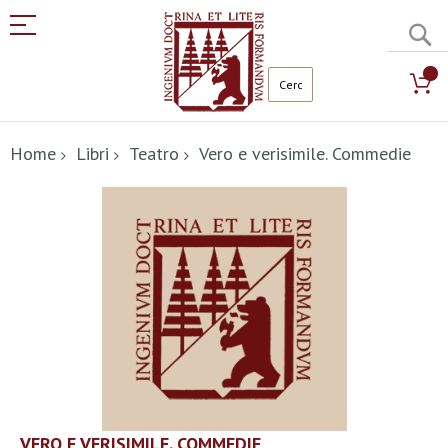
C
Salta
al
Home
Libri
Teatro
Vero e verisimile. Commedie
contenuto
Vai
alla
fine
della
galleria
di
immagini
Vai
VERO E VERISIMILE. COMMEDIE