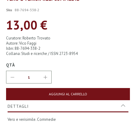
all'inizio
della
Sku
88-7694-338-2
galleria
di
13,00 €
immagini
Curatore: Roberto Trovato
Autore: Vico Faggi
Isbn: 88-7694-338-2
Collana: Studi e ricerche / ISSN 2723-8954
QTÀ
AGGIUNGI AL CARRELLO
DETTAGLI
Vero e verisimile. Commedie