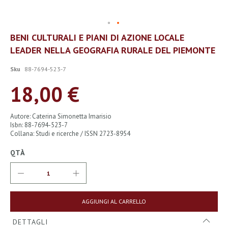
Vai
BENI CULTURALI E PIANI DI AZIONE LOCALE
all'inizio
LEADER NELLA GEOGRAFIA RURALE DEL PIEMONTE
della
galleria
di
Sku
88-7694-523-7
immagini
18,00 €
Autore: Caterina Simonetta Imarisio
Isbn: 88-7694-523-7
Collana: Studi e ricerche / ISSN 2723-8954
QTÀ
AGGIUNGI AL CARRELLO
DETTAGLI