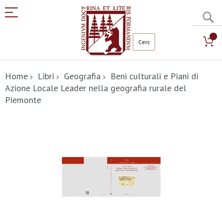
C
Salta
al
Home
Libri
Geografia
Beni culturali e Piani di
contenuto
Azione Locale Leader nella geografia rurale del
Piemonte
Vai
alla
fine
della
galleria
di
immagini