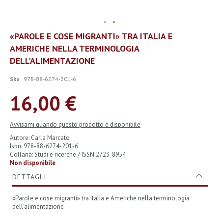
Vai
«PAROLE E COSE MIGRANTI» TRA ITALIA E
all'inizio
AMERICHE NELLA TERMINOLOGIA
della
galleria
DELL'ALIMENTAZIONE
di
immagini
Sku
978-88-6274-201-6
16,00 €
Avvisami quando questo prodotto è disponibile
Autore: Carla Marcato
Isbn: 978-88-6274-201-6
Collana: Studi e ricerche / ISSN 2723-8954
Non disponibile
DETTAGLI
«Parole e cose migranti» tra Italia e Americhe nella terminologia
dell'alimentazione