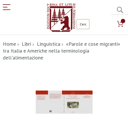
C
Salta
al
Home
Libri
Linguistica
«Parole e cose migranti»
contenuto
tra Italia e Americhe nella terminologia
dell'alimentazione
Vai
alla
fine
della
galleria
di
immagini