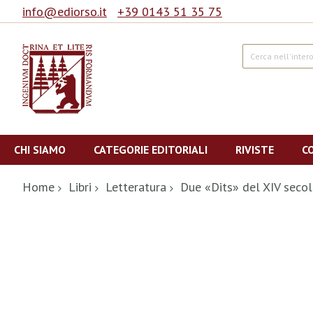
info@ediorso.it
+39 0143 51 35 75
Cerca
Salta
al
CHI SIAMO
CATEGORIE EDITORIALI
RIVISTE
C
contenuto
Home
Libri
Letteratura
Due «Dits» del XIV seco
Vai
alla
fine
della
galleria