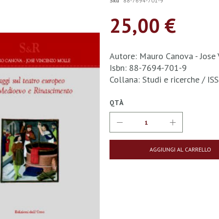
Sku
88-7694-701-9
25,00 €
Autore: Mauro Canova - Jose
Isbn: 88-7694-701-9
Collana: Studi e ricerche / 
QTÀ
AGGIUNGI AL CARRELLO