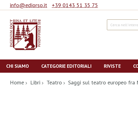
info@ediorso.it
+39 0143 51 35 75
Cerca
Salta
al
CHI SIAMO
CATEGORIE EDITORIALI
RIVISTE
C
contenuto
Home
Libri
Teatro
Saggi sul teatro europeo fra
Vai
alla
fine
della
galleria