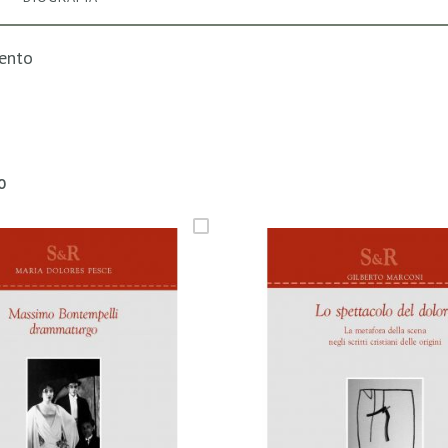
mento
O