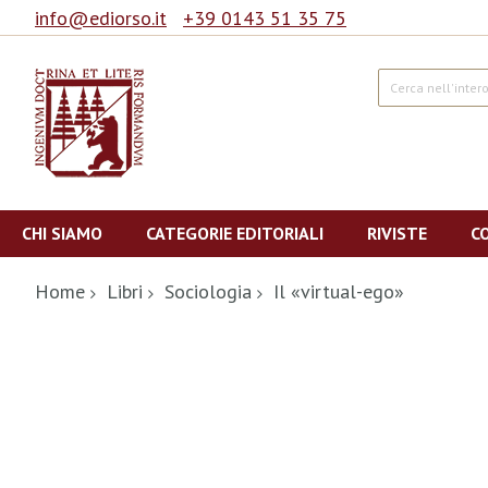
info@ediorso.it
+39 0143 51 35 75
Cerca
Salta
al
CHI SIAMO
CATEGORIE EDITORIALI
RIVISTE
C
contenuto
Home
Libri
Sociologia
Il «virtual-ego»
Vai
alla
fine
della
galleria