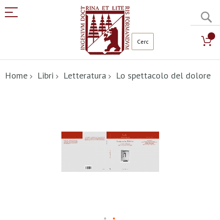
C
Salta
al
Home
Libri
Letteratura
Lo spettacolo del dolore
contenuto
Vai
alla
fine
della
galleria
di
immagini