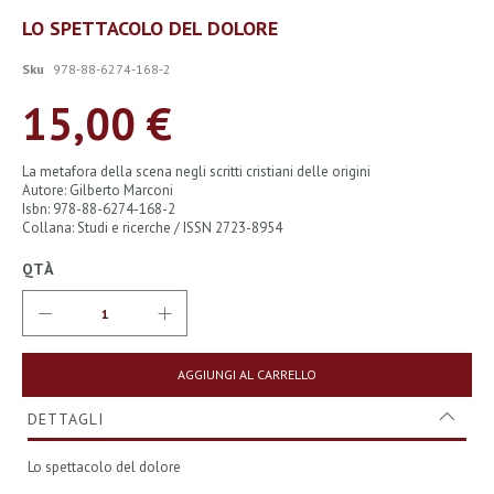
Vai
LO SPETTACOLO DEL DOLORE
all'inizio
della
Sku
978-88-6274-168-2
galleria
di
15,00 €
immagini
La metafora della scena negli scritti cristiani delle origini
Autore: Gilberto Marconi
Isbn: 978-88-6274-168-2
Collana: Studi e ricerche / ISSN 2723-8954
QTÀ
AGGIUNGI AL CARRELLO
DETTAGLI
Lo spettacolo del dolore