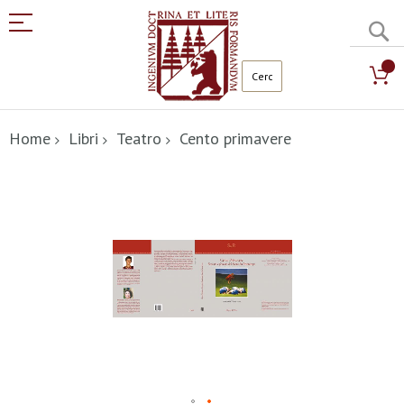
C
Salta
al
Home
Libri
Teatro
Cento primavere
contenuto
Vai
alla
fine
della
galleria
di
immagini