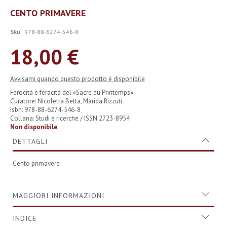
Vai
CENTO PRIMAVERE
all'inizio
della
Sku
978-88-6274-546-8
galleria
di
18,00 €
immagini
Avvisami quando questo prodotto è disponibile
Ferocità e feracità del «Sacre du Printemps»
Curatore: Nicoletta Betta, Marida Rizzuti
Isbn: 978-88-6274-546-8
Collana: Studi e ricerche / ISSN 2723-8954
Non disponibile
DETTAGLI
Cento primavere
MAGGIORI INFORMAZIONI
INDICE