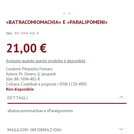
Vai
«BATRACOMIOMACHIA» E «PARALIPOMENI»
all'inizio
della
Sku
88-7694-402-8
galleria
di
21,00 €
immagini
Avvisami quando questo prodotto è disponibile
Curatore: Pierpaolo Fornaro
Autore: Ps. Omero, G. Leopardi
Isbn: 88-7694-402-8
Collana: Contributi e proposte / ISSN 1720-4992
Non disponibile
DETTAGLI
«Batracomiomachia» e «Paralipomeni»
MAGGIORI INFORMAZIONI