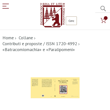
C
Salta
al
Home
Collane
contenuto
Contributi e proposte / ISSN 1720-4992
«Batracomiomachia» e «Paralipomeni»
Vai
alla
fine
della
galleria
di
immagini