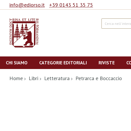
info@ediorso.it
+39 0143 51 35 75
Cerca
Salta
al
CHI SIAMO
CATEGORIE EDITORIALI
RIVISTE
C
contenuto
Home
Libri
Letteratura
Petrarca e Boccaccio
Vai
alla
fine
della
galleria