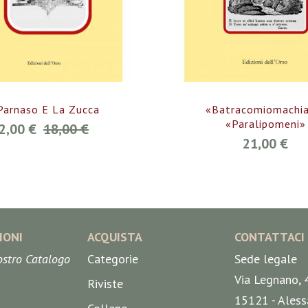
 Parnaso E La Zucca
«Batracomiomachia
«Paralipomeni»
2,00 €
18,00 €
21,00 €
IONI
ACQUISTA
CONTATTACI
nostro Catalogo
Categorie
Sede legale
Via Legnano, 
Riviste
15121 - Aless