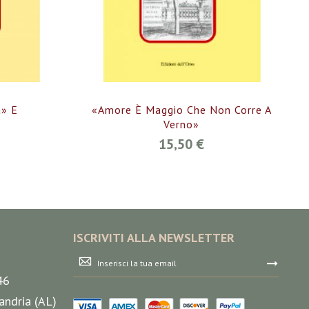
» E
«Amore È Maggio Che Non Corre A
Verno»
15,50 €
ISCRIVITI ALLA NEWSLETTER
Iscriviti
alla
46
nostra
Newsletter:
andria (AL)