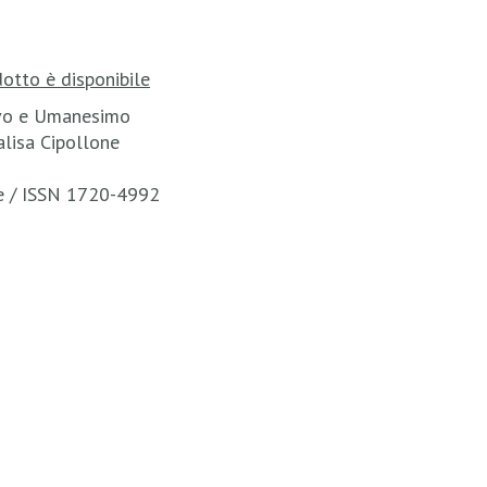
otto è disponibile
evo e Umanesimo
alisa Cipollone
te / ISSN 1720-4992