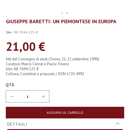
Vai
GIUSEPPE BARETTI: UN PIEMONTESE IN EUROPA
all'inizio
della
Sku
88-7694-125-8
galleria
di
21,00 €
immagini
Atti del Convegno di studi (Torino, 21-22 settembre 1990)
Curatore: Marco Cerruti e Paola Trivero
Isbn: 88-7694-125-8
Collana: Contributi e proposte / ISSN 1720-4992
QTÀ
AGGIUNGI AL CARRELLO
DETTAGLI