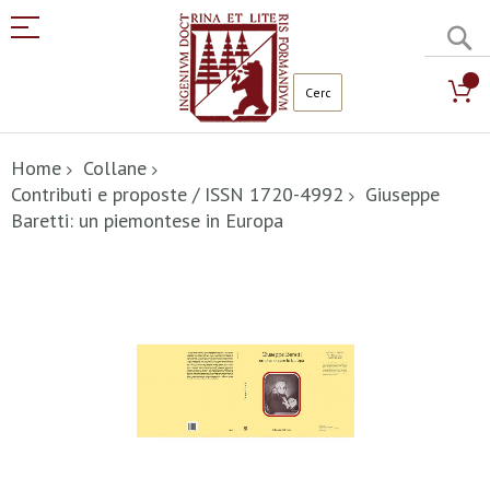
C
Salta
al
Home
Collane
contenuto
Contributi e proposte / ISSN 1720-4992
Giuseppe
Baretti: un piemontese in Europa
Vai
alla
fine
della
galleria
di
immagini