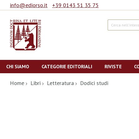
info@ediorso.it
+39 0143 51 35 75
Cerca
Salta
al
CHI SIAMO
CATEGORIE EDITORIALI
RIVISTE
C
contenuto
Home
Libri
Letteratura
Dodici studi
Vai
alla
fine
della
galleria