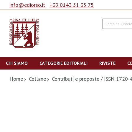
info@ediorso.it
+39 0143 51 35 75
Cerca
Salta
al
CHI SIAMO
CATEGORIE EDITORIALI
RIVISTE
C
contenuto
Home
Collane
Contributi e proposte / ISSN 1720-
Vai
alla
fine
della
galleria