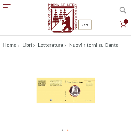
C
Salta
al
Home
Libri
Letteratura
Nuovi ritorni su Dante
contenuto
Vai
alla
fine
della
galleria
di
immagini