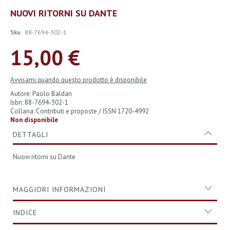
Vai
NUOVI RITORNI SU DANTE
all'inizio
della
Sku
88-7694-302-1
galleria
di
15,00 €
immagini
Avvisami quando questo prodotto è disponibile
Autore: Paolo Baldan
Isbn: 88-7694-302-1
Collana: Contributi e proposte / ISSN 1720-4992
Non disponibile
DETTAGLI
Nuovi ritorni su Dante
MAGGIORI INFORMAZIONI
INDICE