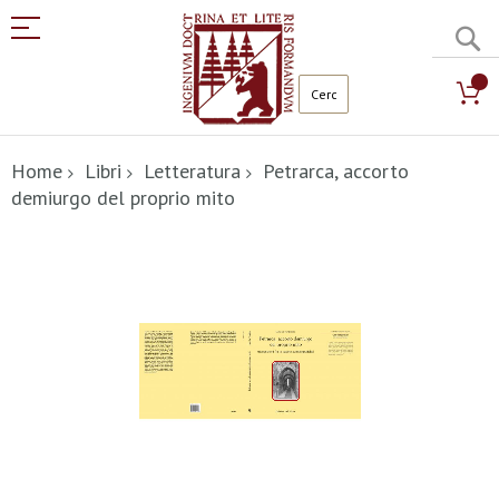
C
Salta
al
Home
Libri
Letteratura
Petrarca, accorto
contenuto
demiurgo del proprio mito
Vai
alla
fine
della
galleria
di
immagini