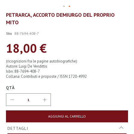
Vai
PETRARCA, ACCORTO DEMIURGO DEL PROPRIO
all'inizio
MITO
della
galleria
di
Sku
88-7694-408-7
immagini
18,00 €
(ricognizioni fra le pagine autobiografiche)
Autore: Luigi De Vendittis
Isbn: 88-7694-408-7
Collana: Contributi e proposte / ISSN 1720-4992
QTÀ
AGGIUNGI AL CARRELLO
DETTAGLI