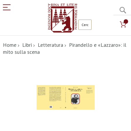
C
Salta
al
Home
Libri
Letteratura
Pirandello e «Lazzaro»: il
contenuto
mito sulla scena
Vai
alla
fine
della
galleria
di
immagini