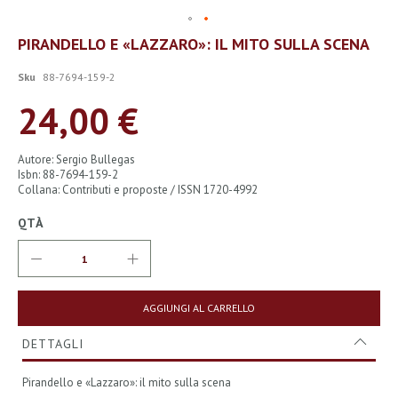
Vai
PIRANDELLO E «LAZZARO»: IL MITO SULLA SCENA
all'inizio
della
Sku
88-7694-159-2
galleria
di
24,00 €
immagini
Autore: Sergio Bullegas
Isbn: 88-7694-159-2
Collana: Contributi e proposte / ISSN 1720-4992
QTÀ
AGGIUNGI AL CARRELLO
DETTAGLI
Pirandello e «Lazzaro»: il mito sulla scena