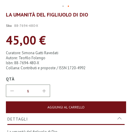
Vai
LA UMANITÀ DEL FIGLIUOLO DI DIO
all'inizio
della
Sku
88-7694-480-X
galleria
di
45,00 €
immagini
Curatore: Simona Gatti Ravedati
Autore: Teofilo Folengo
Isbn: 88-7694-480-X
Collana: Contributi e proposte / ISSN 1720-4992
QTÀ
AGGIUNGI AL CARRELLO
DETTAGLI
La umanità del figliuolo di Dio