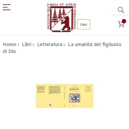
C
Salta
al
Home
Libri
Letteratura
La umanità del figliuolo
contenuto
di Dio
Vai
alla
fine
della
galleria
di
immagini