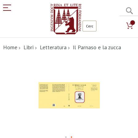
C
Salta
al
Home
Libri
Letteratura
Il Parnaso e la zucca
contenuto
Vai
alla
fine
della
galleria
di
immagini