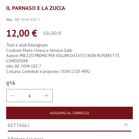
Vai
IL PARNASO E LA ZUCCA
all'inizio
della
Sku
88-7694-182-7
galleria
di
12,00 €
18,00 €
immagini
Testi e studi folenghiani
Curatore: Mario Chiesa e Simona Gatti
Autore: PREZZO PROMO PER VOLUMI DATATI E NON IN PERFETTE
CONDIZIONI.
Isbn: 88-7694-182-7
Collana: Contributi e proposte / ISSN 1720-4992
QTÀ
AGGIUNGI AL CARRELLO
DETTAGLI
Il Parnaso e la zucca