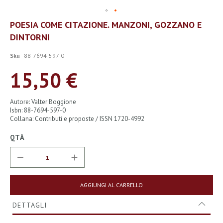
Vai
POESIA COME CITAZIONE. MANZONI, GOZZANO E
all'inizio
DINTORNI
della
galleria
di
Sku
88-7694-597-0
immagini
15,50 €
Autore: Valter Boggione
Isbn: 88-7694-597-0
Collana: Contributi e proposte / ISSN 1720-4992
QTÀ
AGGIUNGI AL CARRELLO
DETTAGLI