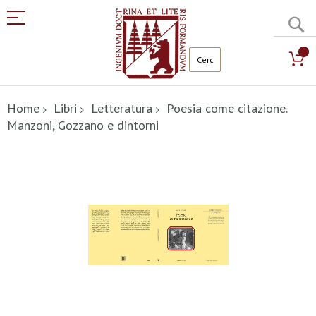
C
Salta
al
Home
Libri
Letteratura
Poesia come citazione.
contenuto
Manzoni, Gozzano e dintorni
Vai
alla
fine
della
galleria
di
immagini