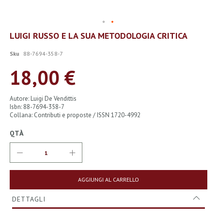
Vai
LUIGI RUSSO E LA SUA METODOLOGIA CRITICA
all'inizio
della
Sku
88-7694-358-7
galleria
di
18,00 €
immagini
Autore: Luigi De Vendittis
Isbn: 88-7694-358-7
Collana: Contributi e proposte / ISSN 1720-4992
QTÀ
AGGIUNGI AL CARRELLO
DETTAGLI