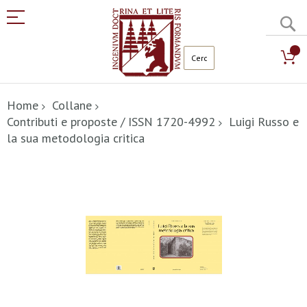
C
Salta
al
Home
Collane
contenuto
Contributi e proposte / ISSN 1720-4992
Luigi Russo e
la sua metodologia critica
Vai
alla
fine
della
galleria
di
immagini