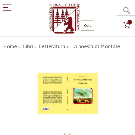
C
Salta
al
Home
Libri
Letteratura
La poesia di Montale
contenuto
Vai
alla
fine
della
galleria
di
immagini