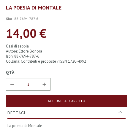
Vai
LA POESIA DI MONTALE
all'inizio
della
Sku
88-7694-787-6
galleria
di
14,00 €
immagini
Ossi di seppia
Autore: Ettore Bonora
Isbn: 88-7694-787-6
Collana: Contributi e proposte / ISSN 1720-4992
QTÀ
AGGIUNGI AL CARRELLO
DETTAGLI
La poesia di Montale