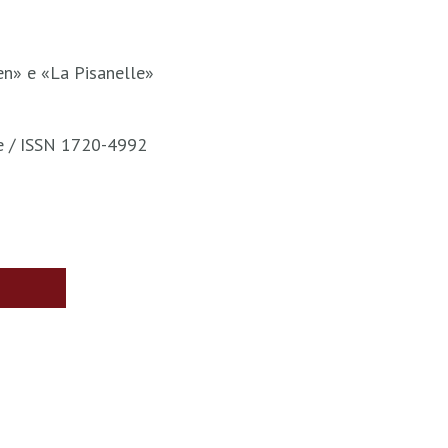
en» e «La Pisanelle»
te / ISSN 1720-4992