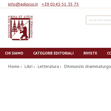
info@ediorso.it
+39 0143 51 35 75
Cerca
Salta
al
CHI SIAMO
CATEGORIE EDITORIALI
RIVISTE
C
contenuto
Home
Libri
Letteratura
D’Annunzio drammaturgo
Vai
alla
fine
della
galleria