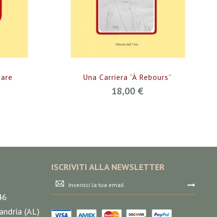
tare
Una Carriera “à Rebours”
18,00 €
ISCRIVITI ALLA NEWSLETTER
Iscriviti
alla
46
nostra
Newsletter:
andria (AL)