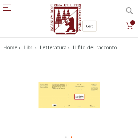
C
Salta
al
Home
Libri
Letteratura
Il filo del racconto
contenuto
Vai
alla
fine
della
galleria
di
immagini