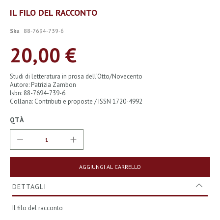
Vai
IL FILO DEL RACCONTO
all'inizio
della
Sku
88-7694-739-6
galleria
di
20,00 €
immagini
Studi di letteratura in prosa dell’Otto/Novecento
Autore: Patrizia Zambon
Isbn: 88-7694-739-6
Collana: Contributi e proposte / ISSN 1720-4992
QTÀ
AGGIUNGI AL CARRELLO
DETTAGLI
Il filo del racconto