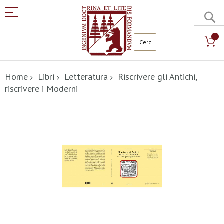
C
Salta
al
Home
Libri
Letteratura
Riscrivere gli Antichi,
contenuto
riscrivere i Moderni
Vai
alla
fine
della
galleria
di
immagini