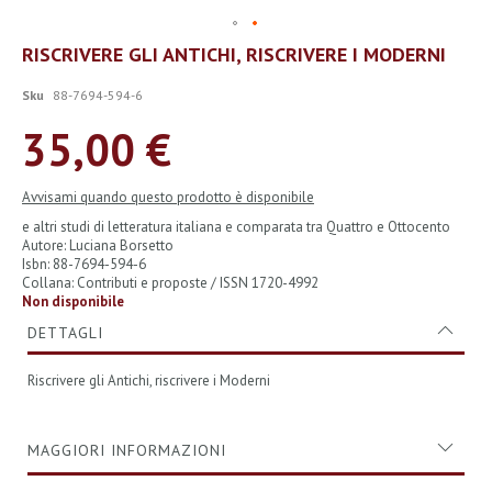
Vai
RISCRIVERE GLI ANTICHI, RISCRIVERE I MODERNI
all'inizio
della
Sku
88-7694-594-6
galleria
di
35,00 €
immagini
Avvisami quando questo prodotto è disponibile
e altri studi di letteratura italiana e comparata tra Quattro e Ottocento
Autore: Luciana Borsetto
Isbn: 88-7694-594-6
Collana: Contributi e proposte / ISSN 1720-4992
Non disponibile
DETTAGLI
Riscrivere gli Antichi, riscrivere i Moderni
MAGGIORI INFORMAZIONI