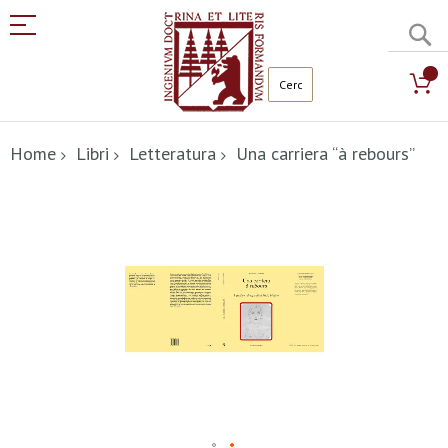
C
Salta
al
Home
Libri
Letteratura
Una carriera “à rebours”
contenuto
Vai
alla
fine
della
galleria
di
immagini