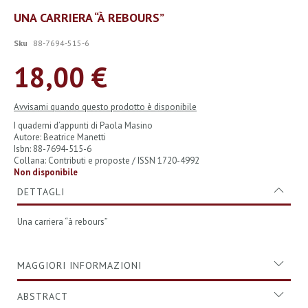
Vai
UNA CARRIERA “À REBOURS”
all'inizio
della
Sku
88-7694-515-6
galleria
di
18,00 €
immagini
Avvisami quando questo prodotto è disponibile
I quaderni d’appunti di Paola Masino
Autore: Beatrice Manetti
Isbn: 88-7694-515-6
Collana: Contributi e proposte / ISSN 1720-4992
Non disponibile
DETTAGLI
Una carriera “à rebours”
MAGGIORI INFORMAZIONI
ABSTRACT