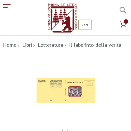
C
Salta
al
Home
Libri
Letteratura
Il laberinto della verità
contenuto
Vai
alla
fine
della
galleria
di
immagini