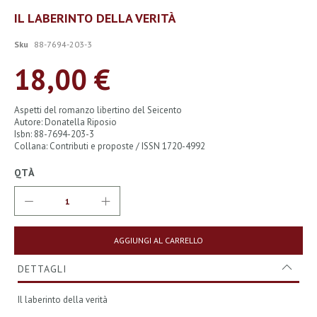
Vai
IL LABERINTO DELLA VERITÀ
all'inizio
della
Sku
88-7694-203-3
galleria
di
18,00 €
immagini
Aspetti del romanzo libertino del Seicento
Autore: Donatella Riposio
Isbn: 88-7694-203-3
Collana: Contributi e proposte / ISSN 1720-4992
QTÀ
AGGIUNGI AL CARRELLO
DETTAGLI
Il laberinto della verità