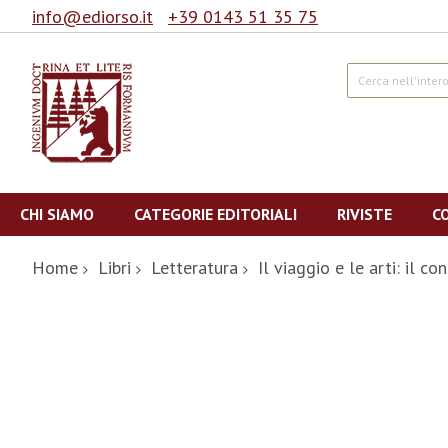
info@ediorso.it
+39 0143 51 35 75
Cerca
Salta
al
CHI SIAMO
CATEGORIE EDITORIALI
RIVISTE
C
contenuto
Home
Libri
Letteratura
Il viaggio e le arti: il co
Vai
alla
fine
della
galleria