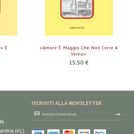
» E
«Amore È Maggio Che Non Corre A
Verno»
15,50 €
ISCRIVITI ALLA NEWSLETTER
Iscriviti
alla
46
nostra
Newsletter:
andria (AL)