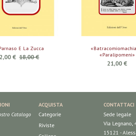
 Parnaso E La Zucca
«Batracomiomachia
«Paralipomeni»
2,00 €
18,00 €
21,00 €
IONI
ACQUISTA
CONTATTACI
nostro Catalogo
Categorie
Sede legale
Via Legnano, 
Riviste
15121 - Aless