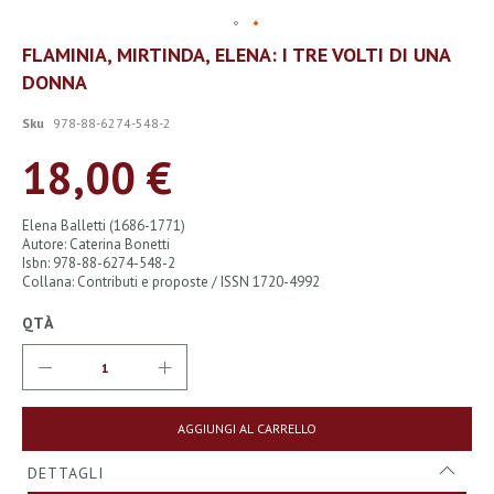
Vai
FLAMINIA, MIRTINDA, ELENA: I TRE VOLTI DI UNA
all'inizio
DONNA
della
galleria
di
Sku
978-88-6274-548-2
immagini
18,00 €
Elena Balletti (1686-1771)
Autore: Caterina Bonetti
Isbn: 978-88-6274-548-2
Collana: Contributi e proposte / ISSN 1720-4992
QTÀ
AGGIUNGI AL CARRELLO
DETTAGLI