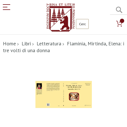
C
Salta
al
Home
Libri
Letteratura
Flaminia, Mirtinda, Elena: i
contenuto
tre volti di una donna
Vai
alla
fine
della
galleria
di
immagini