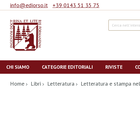
info@ediorso.it
+39 0143 51 35 75
Cerca
Salta
al
CHI SIAMO
CATEGORIE EDITORIALI
RIVISTE
C
contenuto
Home
Libri
Letteratura
Letteratura e stampa ne
Vai
alla
fine
della
galleria