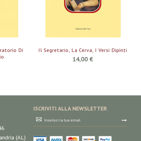
ratorio Di
Il Segretario, La Cerva, I Versi Dipinti
io
14,00 €
ISCRIVITI ALLA NEWSLETTER
Iscriviti
alla
46
nostra
Newsletter:
andria (AL)