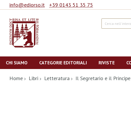
info@ediorso.it
+39 0143 51 35 75
Cerca
Salta
al
CHI SIAMO
CATEGORIE EDITORIALI
RIVISTE
C
contenuto
Home
Libri
Letteratura
Il Segretario e il Principe
Vai
alla
fine
della
galleria