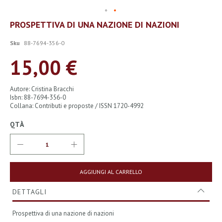
Vai
PROSPETTIVA DI UNA NAZIONE DI NAZIONI
all'inizio
della
Sku
88-7694-356-0
galleria
di
15,00 €
immagini
Autore: Cristina Bracchi
Isbn: 88-7694-356-0
Collana: Contributi e proposte / ISSN 1720-4992
QTÀ
AGGIUNGI AL CARRELLO
DETTAGLI
Prospettiva di una nazione di nazioni