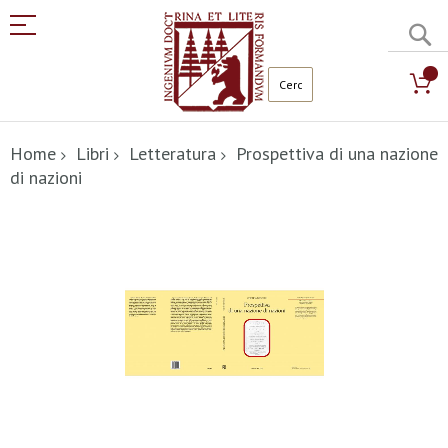
C
Salta
al
Home
Libri
Letteratura
Prospettiva di una nazione
contenuto
di nazioni
Vai
alla
fine
della
galleria
di
immagini